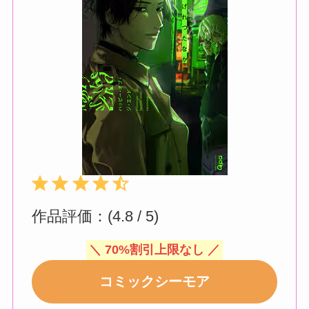
評価 :4.5/5。
⭐
⭐
⭐
⭐
⭐
作品評価：(4.8 / 5)
＼ 70%割引上限なし ／
コミックシーモア