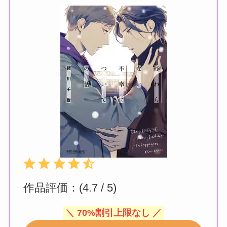
評価 :4.5/5。
⭐
⭐
⭐
⭐
⭐
作品評価：(4.7 / 5)
＼ 70%割引上限なし ／