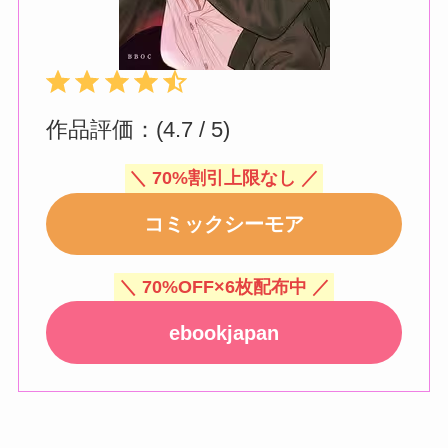
評価 :4.5/5。
⭐
⭐
⭐
⭐
⭐
作品評価：(4.7 / 5)
＼ 70%割引上限なし ／
コミックシーモア
＼ 70%OFF×6枚配布中 ／
ebookjapan