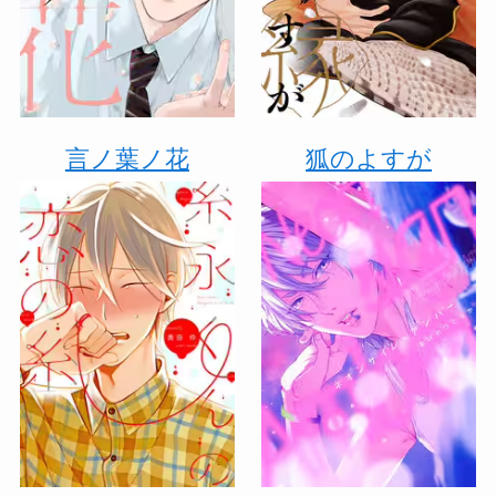
言ノ葉ノ花
狐のよすが