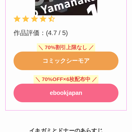
評価 :4.5/5。
⭐
⭐
⭐
⭐
⭐
作品評価：(4.7 / 5)
＼ 70%割引上限なし ／
コミックシーモア
＼ 70%OFF×6枚配布中 ／
ebookjapan
イキガミとドナーのあらすじ