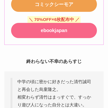
コミックシーモア
＼ 70%OFF×6枚配布中 ／
ebookjapan
終わらない不幸のあらすじ
中学の頃に密かに好きだった清竹誠司
と再会した烏童隆之。
相変わらず清竹はまっすぐで、すっか
り遊び人になった自分とは大違い。