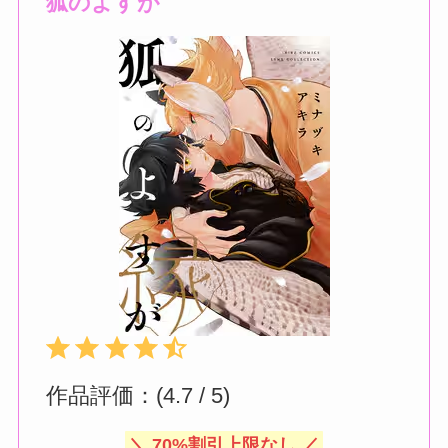
狐のよすが
評価 :4.5/5。
⭐
⭐
⭐
⭐
⭐
作品評価：(4.7 / 5)
＼ 70%割引上限なし ／