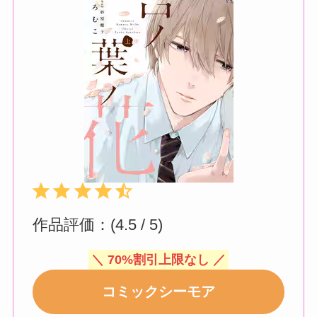
評価 :4.5/5。
⭐
⭐
⭐
⭐
⭐
作品評価：(4.5 / 5)
＼ 70%割引上限なし ／
コミックシーモア