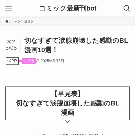
コミック最新刊bot
ホーム
BL漫画
切なすぎて涙腺崩壊した感動のBL
2025
5/05
漫画10選！
PR
2025年5月5日
BL漫画
【早見表】
切なすぎて涙腺崩壊した感動のBL
漫画