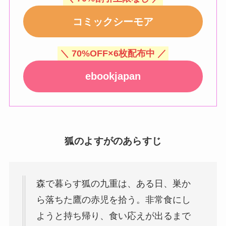
コミックシーモア
＼ 70%OFF×6枚配布中 ／
ebookjapan
狐のよすがのあらすじ
森で暮らす狐の九重は、ある日、巣か
ら落ちた鷹の赤児を拾う。非常食にし
ようと持ち帰り、食い応えが出るまで